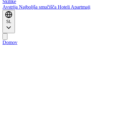
Ski
like
Avstrija
Najboljša smučišča
Hoteli
Apartmaji
SL
Domov