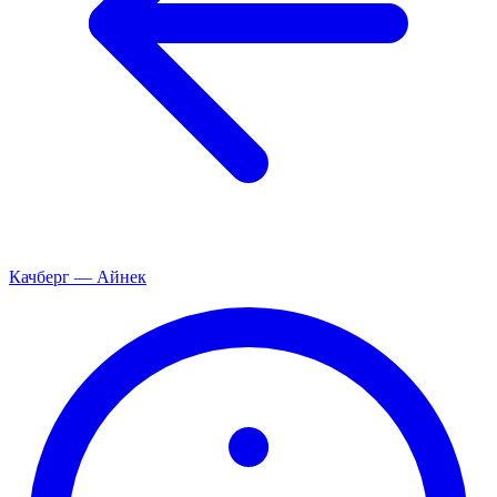
Качберг — Айнек