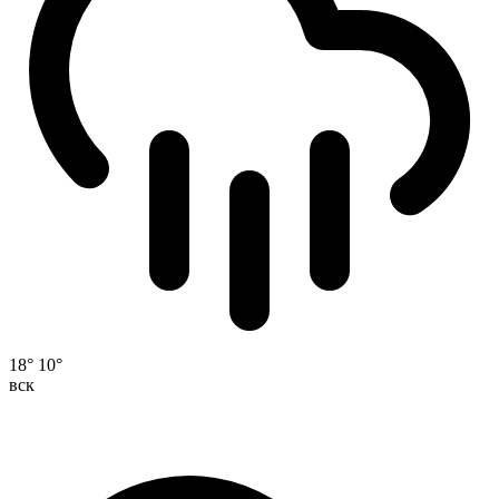
18°
10°
вск