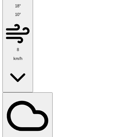
18°
10°
8
km/h