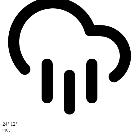
24°
12°
срд