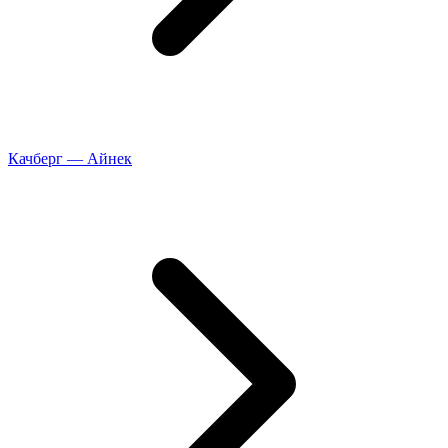
Качберг — Айнек