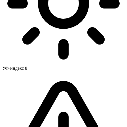
УФ-индекс
8