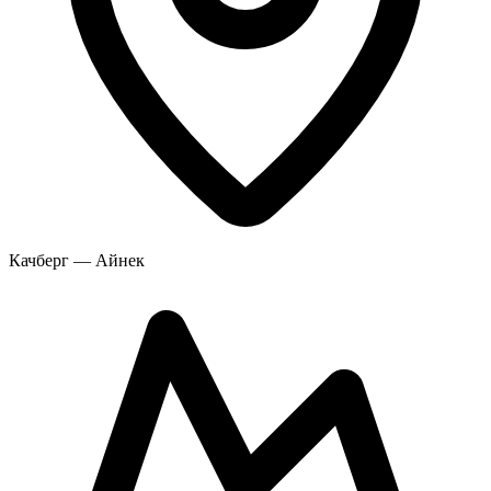
Качберг — Айнек