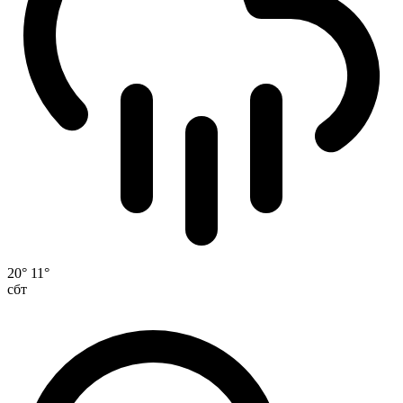
20°
11°
сбт