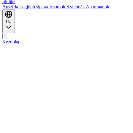
Ski
like
Ausztria
Legjobb síparadicsomok
Szállodák
Apartmanok
HU
Kezdőlap