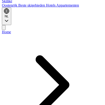
Ski
like
Oostenrijk
Beste skigebieden
Hotels
Appartementen
NL
Home