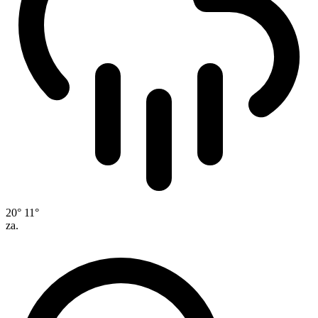
20°
11°
za.