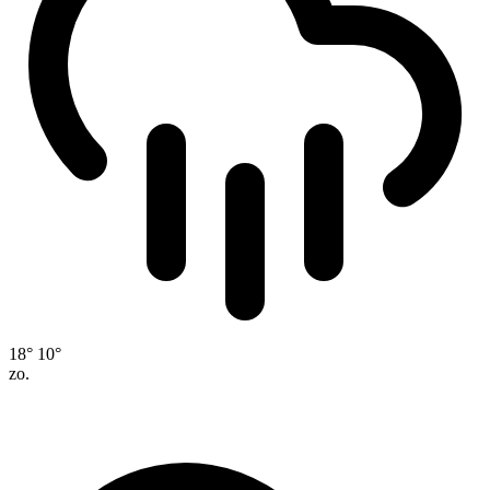
18°
10°
zo.