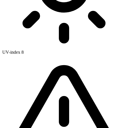
UV-index
8