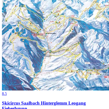
8.5
Skicircus Saalbach Hinterglemm Leogang
Fieberbrunn