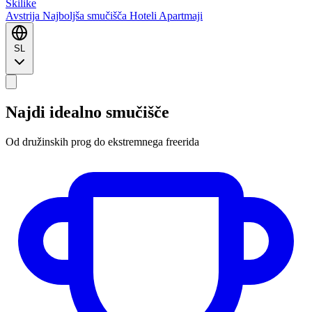
Ski
like
Avstrija
Najboljša smučišča
Hoteli
Apartmaji
SL
Najdi idealno smučišče
Od družinskih prog do ekstremnega freerida