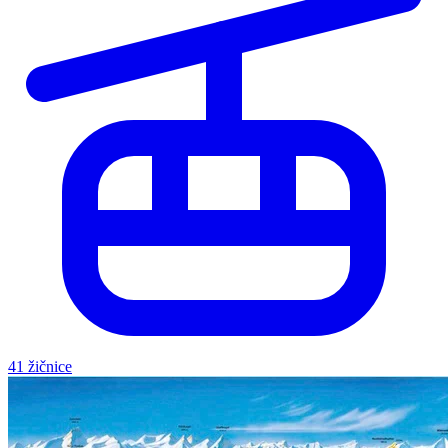
41 žičnice