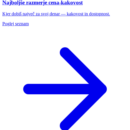
Najboljše razmerje cena-kakovost
Kjer dobiš največ za svoj denar — kakovost in dostopnost.
Poglej seznam