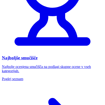
Najboljše smučišče
Najbolje ocenjena smučišča na podlagi skupne ocene v vseh
kategorijah.
Poglej seznam