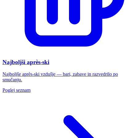
Najboljši après-ski
Najboljše après-ski vzdušje — bari, zabave in razvedrilo po
smučanju.
Poglej seznam