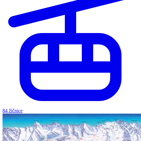
84 žičnice