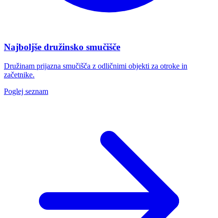
Najboljše družinsko smučišče
Družinam prijazna smučišča z odličnimi objekti za otroke in
začetnike.
Poglej seznam