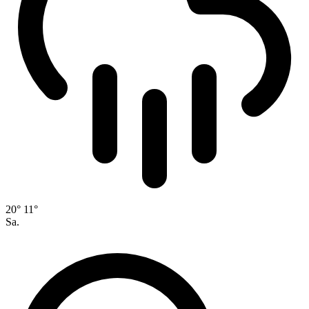
20°
11°
Sa.