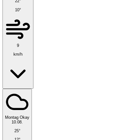
22°
10°
9
km/h
Montag
Okay
10.08.
25°
12°