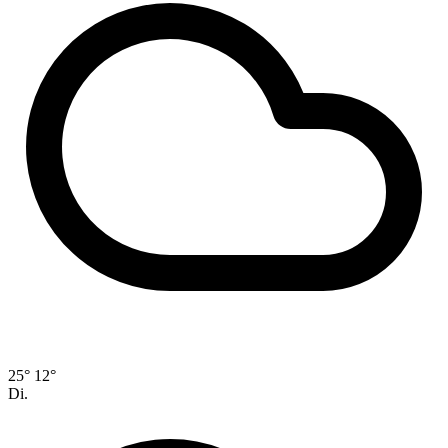
25°
12°
Di.