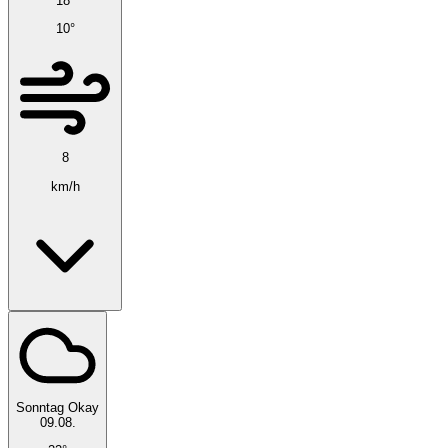
18°
10°
8
km/h
Sonntag
Okay
09.08.