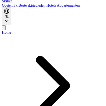
Ski
like
Oostenrijk
Beste skigebieden
Hotels
Appartementen
NL
Home