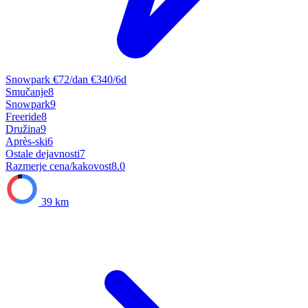
Snowpark
€72/dan
€340/6d
Smučanje
8
Snowpark
9
Freeride
8
Družina
9
Après-ski
6
Ostale dejavnosti
7
Razmerje cena/kakovost
8.0
39 km