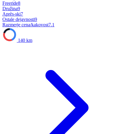
Freeride
8
Družina
9
Après-ski
7
Ostale dejavnosti
9
Razmerje cena/kakovost
7.1
140 km