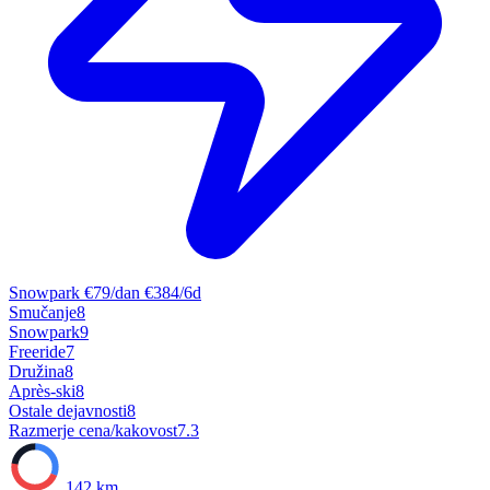
Snowpark
€79/dan
€384/6d
Smučanje
8
Snowpark
9
Freeride
7
Družina
8
Après-ski
8
Ostale dejavnosti
8
Razmerje cena/kakovost
7.3
142 km