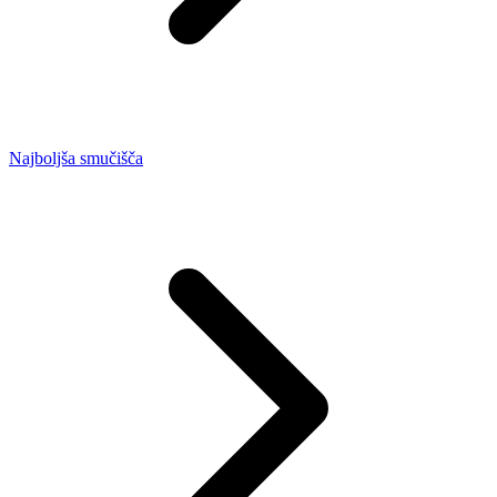
Najboljša smučišča