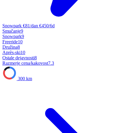
Snowpark
€81/dan
€450/6d
Smučanje
9
Snowpark
9
Freeride
10
Družina
8
Après-ski
10
Ostale dejavnosti
8
Razmerje cena/kakovost
7.3
300 km