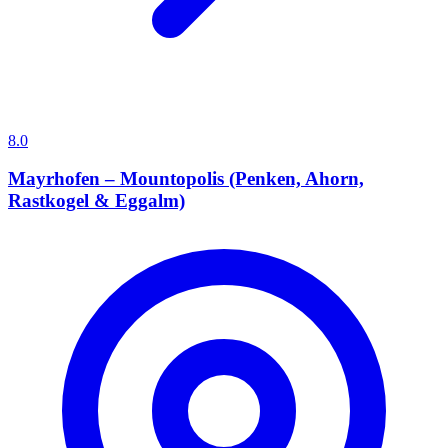
8.0
Mayrhofen – Mountopolis (Penken, Ahorn,
Rastkogel & Eggalm)