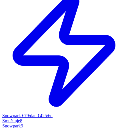
Snowpark
€79/dan
€425/6d
Smučanje
8
Snowpark
9