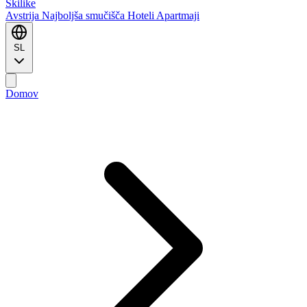
Ski
like
Avstrija
Najboljša smučišča
Hoteli
Apartmaji
SL
Domov