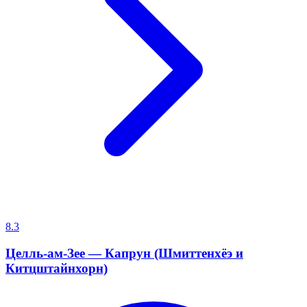
8.3
Целль-ам-Зее — Капрун (Шмиттенхёэ и
Китцштайнхорн)