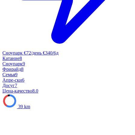
Сноупарк
€72/день
€340/6д
Катание
8
Сноупарк
9
Фрирайд
8
Семья
9
Апре-ски
6
Досуг
7
Цена-качество
8.0
39 km