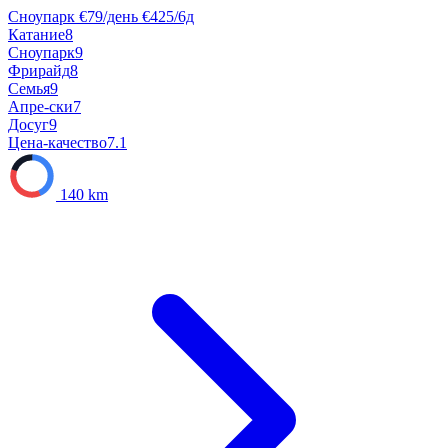
Сноупарк
€79/день
€425/6д
Катание
8
Сноупарк
9
Фрирайд
8
Семья
9
Апре-ски
7
Досуг
9
Цена-качество
7.1
140 km