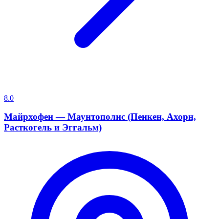
8.0
Майрхофен — Маунтополис (Пенкен, Ахорн,
Расткогель и Эггальм)