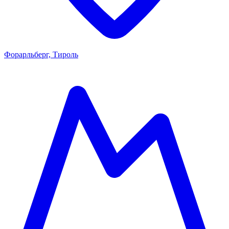
Форарльберг, Тироль