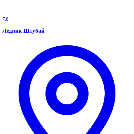
7.8
Ледник Штубай