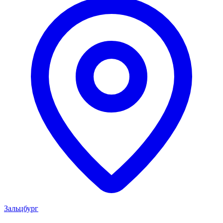
Зальцбург