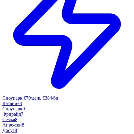
Сноупарк
€79/день
€384/6д
Катание
8
Сноупарк
9
Фрирайд
7
Семья
8
Апре-ски
8
Досуг
8