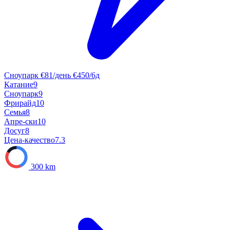
Сноупарк
€81/день
€450/6д
Катание
9
Сноупарк
9
Фрирайд
10
Семья
8
Апре-ски
10
Досуг
8
Цена-качество
7.3
300 km