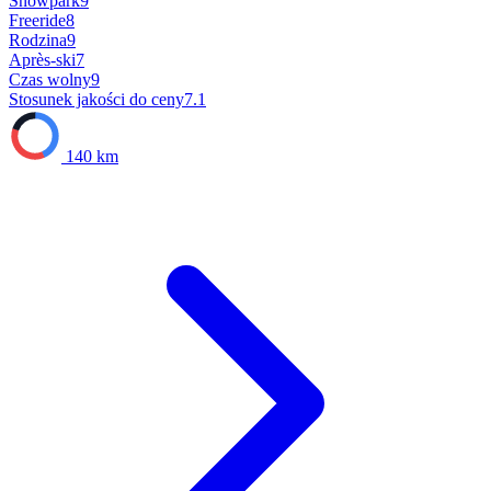
Snowpark
9
Freeride
8
Rodzina
9
Après-ski
7
Czas wolny
9
Stosunek jakości do ceny
7.1
140 km