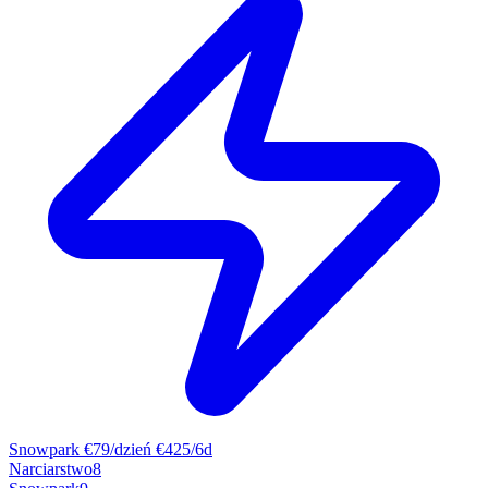
Snowpark
€79/dzień
€425/6d
Narciarstwo
8