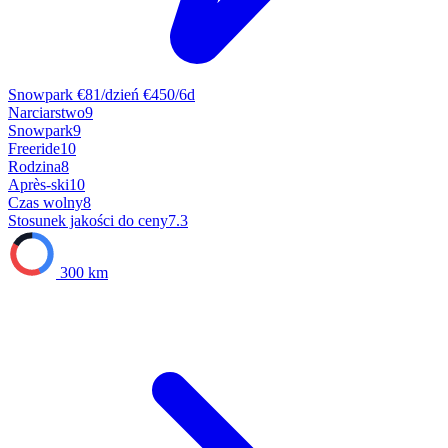
Snowpark
€81/dzień
€450/6d
Narciarstwo
9
Snowpark
9
Freeride
10
Rodzina
8
Après-ski
10
Czas wolny
8
Stosunek jakości do ceny
7.3
300 km