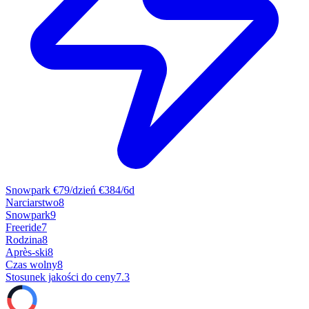
Snowpark
€79/dzień
€384/6d
Narciarstwo
8
Snowpark
9
Freeride
7
Rodzina
8
Après-ski
8
Czas wolny
8
Stosunek jakości do ceny
7.3