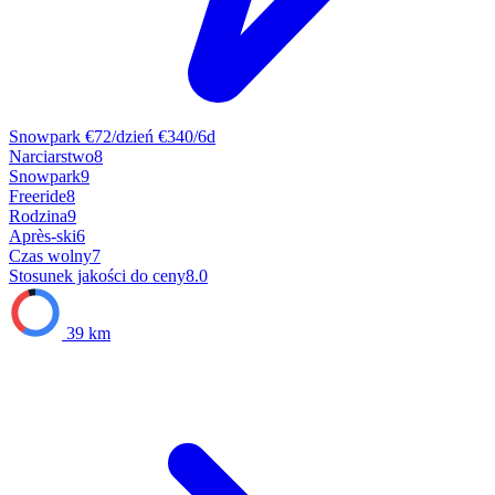
Snowpark
€72/dzień
€340/6d
Narciarstwo
8
Snowpark
9
Freeride
8
Rodzina
9
Après-ski
6
Czas wolny
7
Stosunek jakości do ceny
8.0
39 km