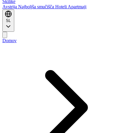
Ski
like
Avstrija
Najboljša smučišča
Hoteli
Apartmaji
SL
Domov