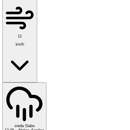
12
km/h
sreda
Slabo