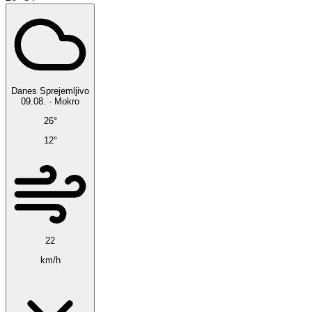
Danes
Sprejemljivo
09.08.
·
Mokro
26°
12°
22
km/h