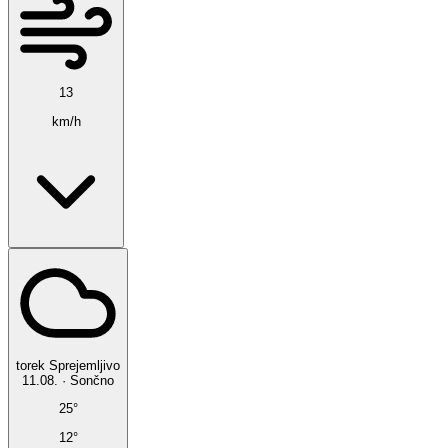
13
km/h
torek
Sprejemljivo
11.08.
·
Sončno
25°
12°