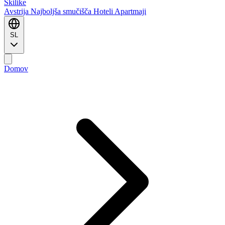
Ski
like
Avstrija
Najboljša smučišča
Hoteli
Apartmaji
SL
Domov