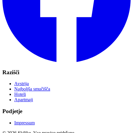
Razišči
Avstrija
Najboljša smučišča
Hoteli
Apartmaji
Podjetje
Impressum
© 2026 Skilike. Vse pravice pridržane.