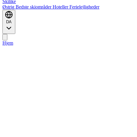
Ski
like
Østrig
Bedste skiområder
Hoteller
Ferielejligheder
DA
Hjem