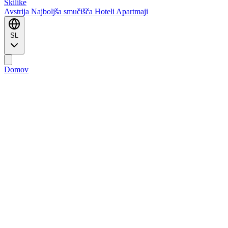
Ski
like
Avstrija
Najboljša smučišča
Hoteli
Apartmaji
SL
Domov