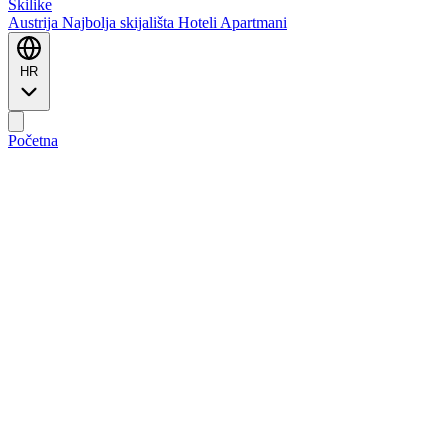
Ski
like
Austrija
Najbolja skijališta
Hoteli
Apartmani
HR
Početna