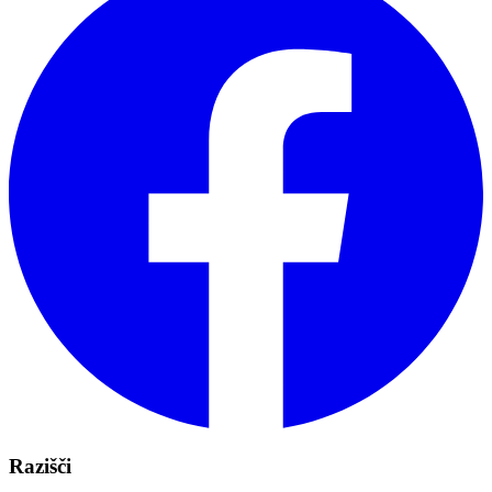
Razišči