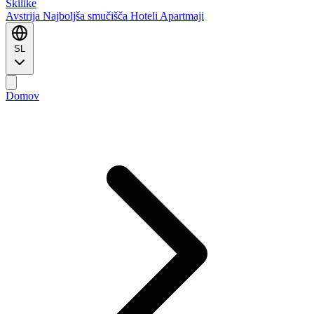
Ski
like
Avstrija
Najboljša smučišča
Hoteli
Apartmaji
SL
Domov