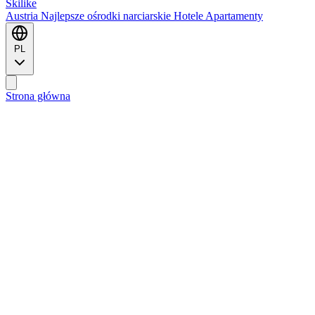
Ski
like
Austria
Najlepsze ośrodki narciarskie
Hotele
Apartamenty
PL
Strona główna