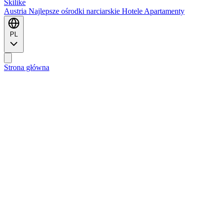
Ski
like
Austria
Najlepsze ośrodki narciarskie
Hotele
Apartamenty
PL
Strona główna