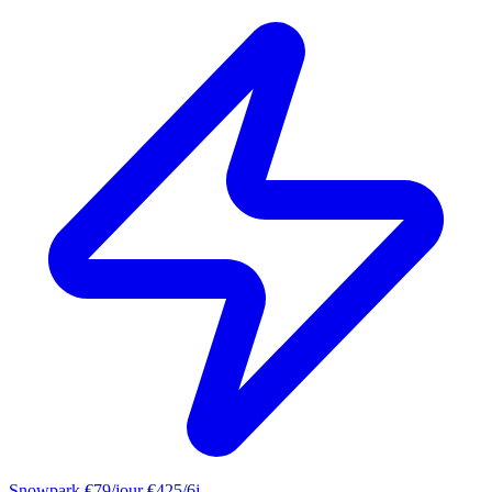
Snowpark
€79/jour
€425/6j