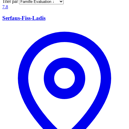
Trier par
7.8
Serfaus-Fiss-Ladis