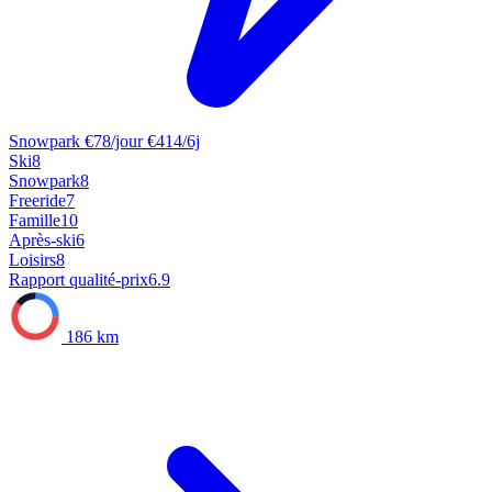
Snowpark
€78/jour
€414/6j
Ski
8
Snowpark
8
Freeride
7
Famille
10
Après-ski
6
Loisirs
8
Rapport qualité-prix
6.9
186 km