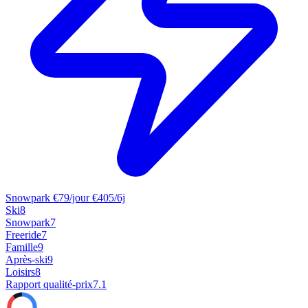
Snowpark
€79/jour
€405/6j
Ski
8
Snowpark
7
Freeride
7
Famille
9
Après-ski
9
Loisirs
8
Rapport qualité-prix
7.1