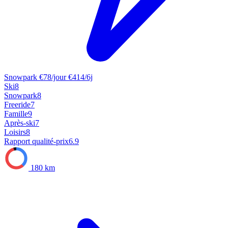
Snowpark
€78/jour
€414/6j
Ski
8
Snowpark
8
Freeride
7
Famille
9
Après-ski
7
Loisirs
8
Rapport qualité-prix
6.9
180 km