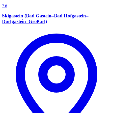
7.8
Skigastein (Bad Gastein–Bad Hofgastein–
Dorfgastein–Großarl)