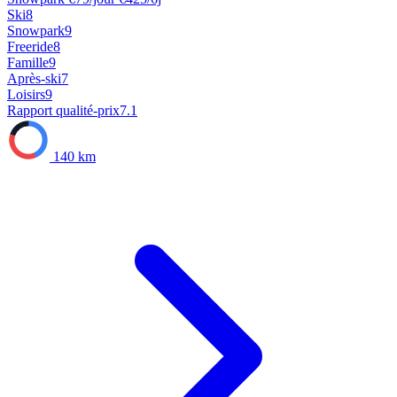
Ski
8
Snowpark
9
Freeride
8
Famille
9
Après-ski
7
Loisirs
9
Rapport qualité-prix
7.1
140 km