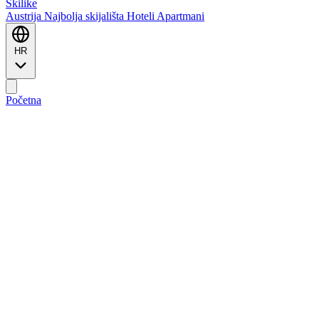
Ski
like
Austrija
Najbolja skijališta
Hoteli
Apartmani
HR
Početna