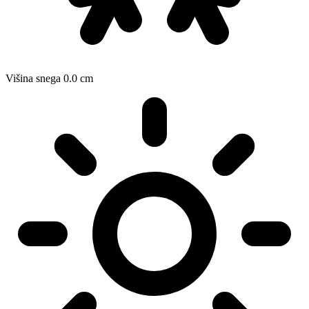
Višina snega
0.0
cm