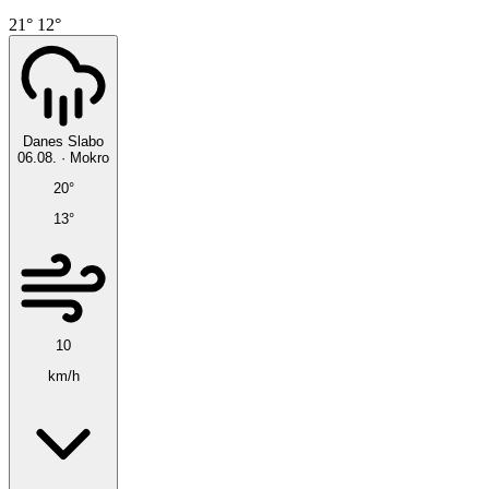
21°
12°
Danes
Slabo
06.08.
·
Mokro
20°
13°
10
km/h