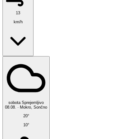
13
km/h
sobota
Sprejemljivo
08.08.
·
Mokro, Sončno
20°
10°