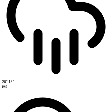
20°
13°
pet