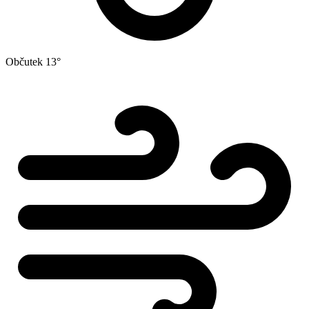
Občutek
13°