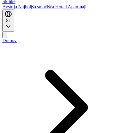
Ski
like
Avstrija
Najboljša smučišča
Hoteli
Apartmaji
SL
Domov