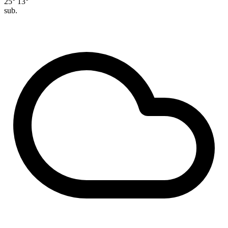
25°
13°
sub.