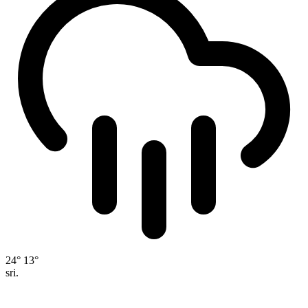
24°
13°
sri.