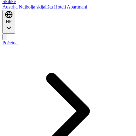
Ski
like
Austrija
Najbolja skijališta
Hoteli
Apartmani
HR
Početna