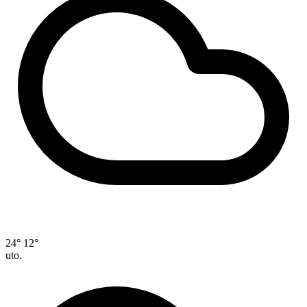
24°
12°
uto.