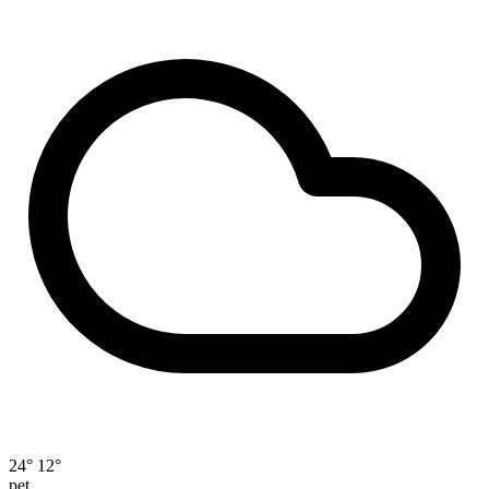
24°
12°
pet.