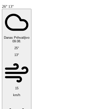
26°
13°
Danas
Prihvatljivo
09.08.
25°
13°
15
km/h