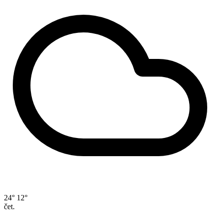
24°
12°
čet.