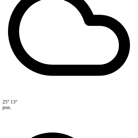
25°
13°
pon.