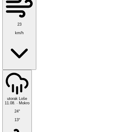
23
km/h
utorak
Loše
11.08.
·
Mokro
24°
13°