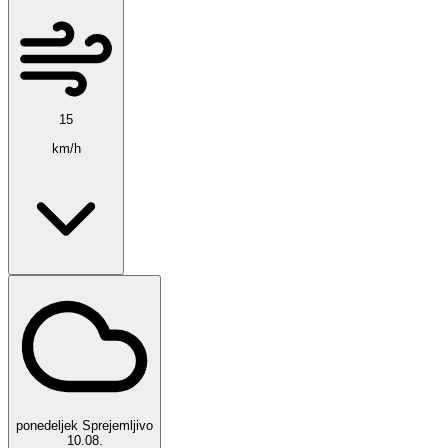
15
km/h
ponedeljek
Sprejemljivo
10.08.