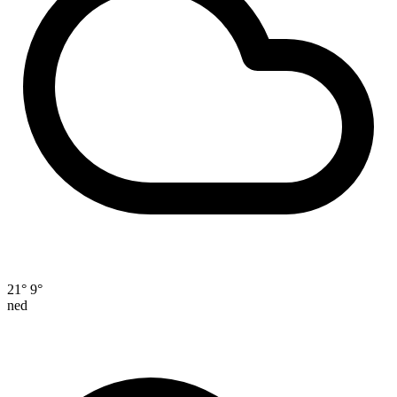
21°
9°
ned