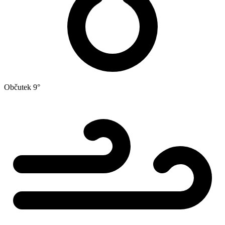
Občutek
9°