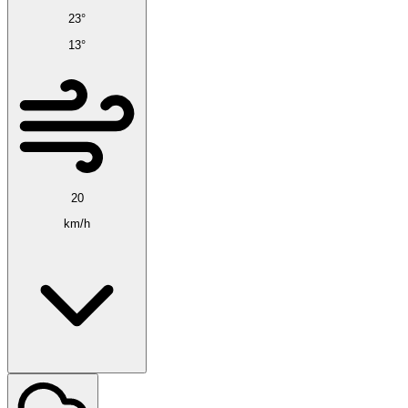
23°
13°
20
km/h