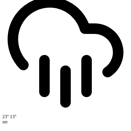
23°
13°
sre