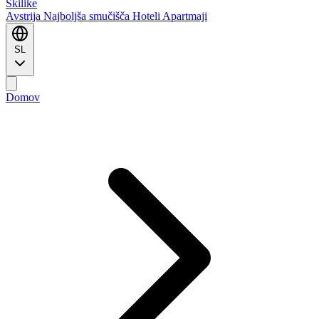
Ski
like
Avstrija
Najboljša smučišča
Hoteli
Apartmaji
SL
Domov