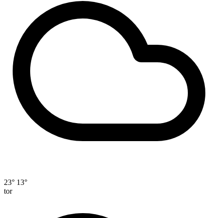
23°
13°
tor