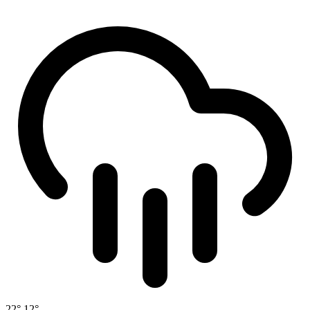
22°
12°