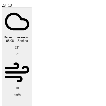
23°
13°
Danes
Sprejemljivo
08.08.
·
Sončno
21°
9°
10
km/h