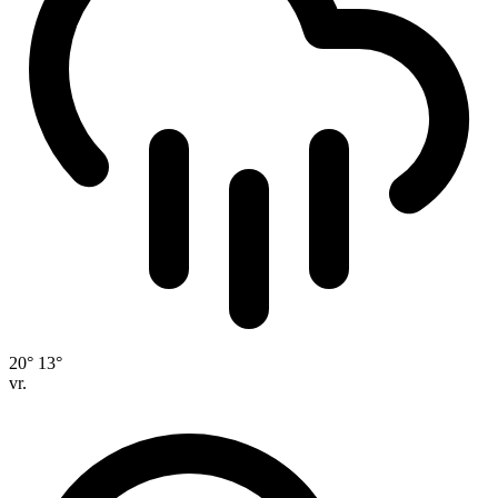
20°
13°
vr.