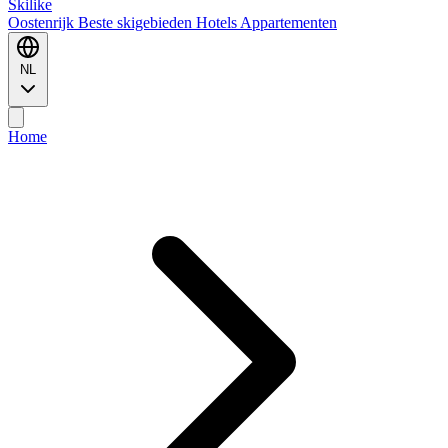
Ski
like
Oostenrijk
Beste skigebieden
Hotels
Appartementen
NL
Home