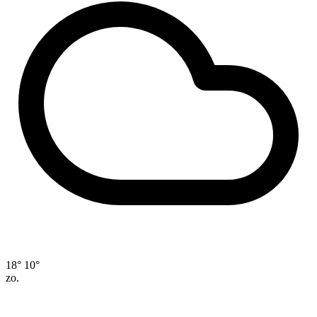
18°
10°
zo.