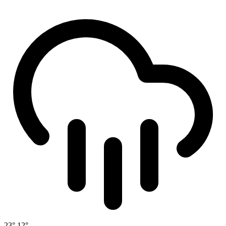
23°
12°