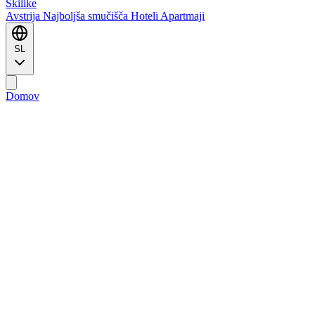
Ski
like
Avstrija
Najboljša smučišča
Hoteli
Apartmaji
SL
Domov