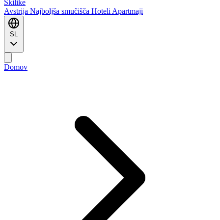
Ski
like
Avstrija
Najboljša smučišča
Hoteli
Apartmaji
SL
Domov