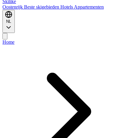
Ski
like
Oostenrijk
Beste skigebieden
Hotels
Appartementen
NL
Home