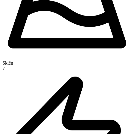
Skiën
7