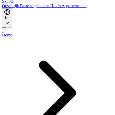
Ski
like
Oostenrijk
Beste skigebieden
Hotels
Appartementen
NL
Home