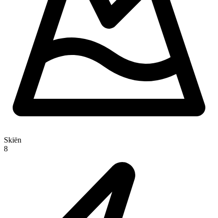
Skiën
8