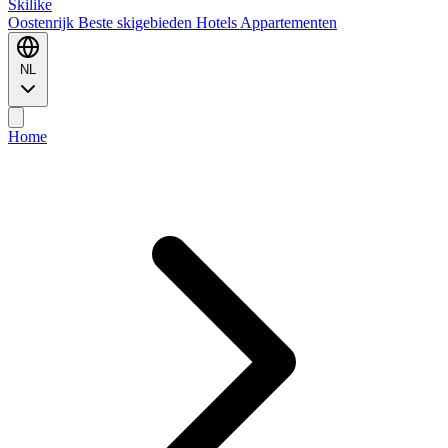
Ski
like
Oostenrijk
Beste skigebieden
Hotels
Appartementen
NL
Home