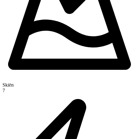
Skiën
7