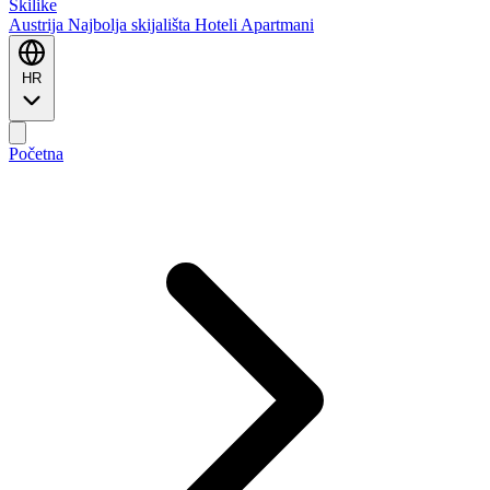
Ski
like
Austrija
Najbolja skijališta
Hoteli
Apartmani
HR
Početna