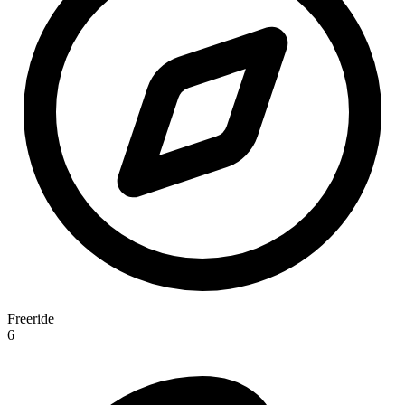
Freeride
6