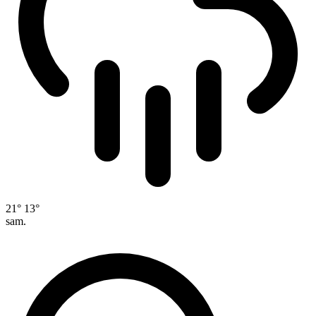
21°
13°
sam.