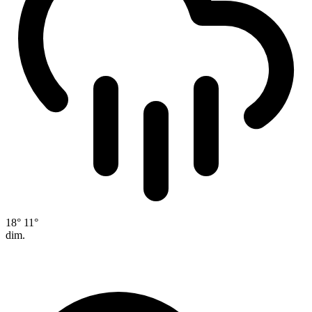
18°
11°
dim.