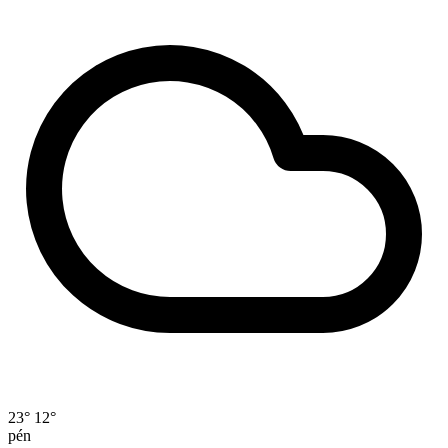
23°
12°
pén