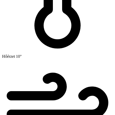
Hőérzet
10°