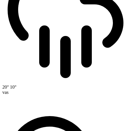
20°
10°
vas