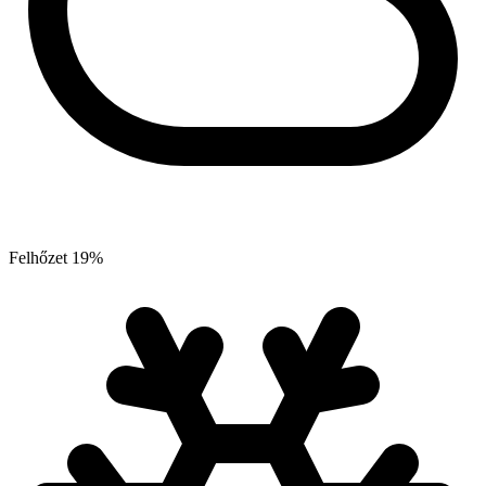
Felhőzet
19
%