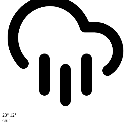
23°
12°
csüt