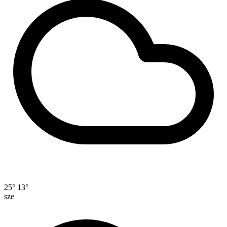
25°
13°
sze