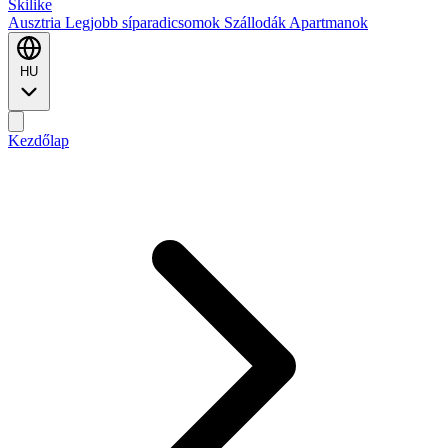
Ski
like
Ausztria
Legjobb síparadicsomok
Szállodák
Apartmanok
HU
Kezdőlap