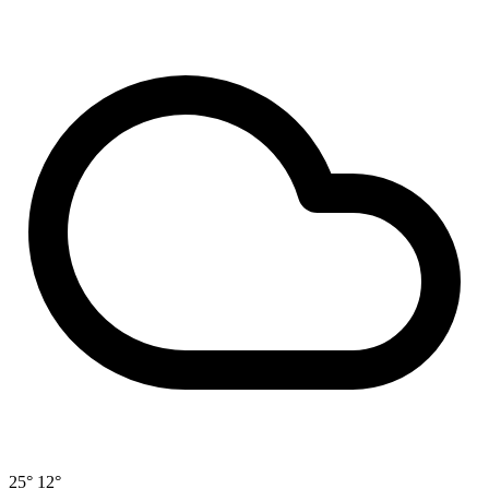
25°
12°