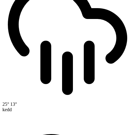
25°
13°
kedd