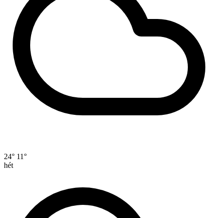
24°
11°
hét