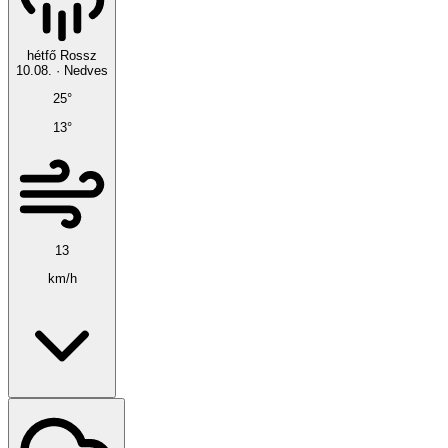
hétfő
Rossz
10.08.
·
Nedves
25°
13°
13
km/h