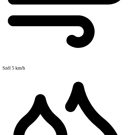
Szél
5
km/h