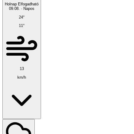
Holnap
Elfogadható
09.08.
·
Napos
24°
11°
13
km/h