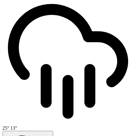
25°
13°