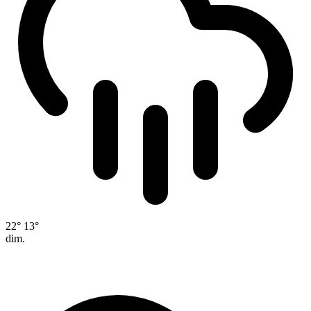
22°
13°
dim.