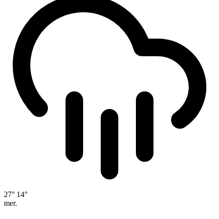
27°
14°
mer.