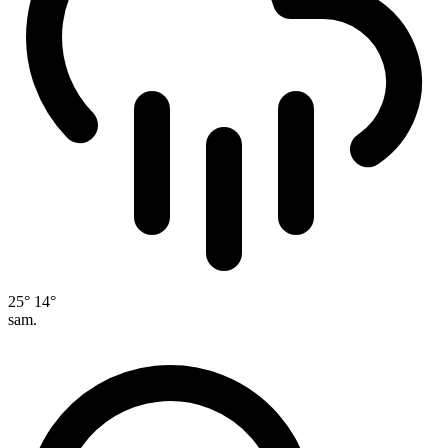
25°
14°
sam.