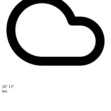
26°
13°
lun.