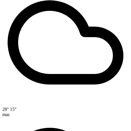
28°
15°
mar.