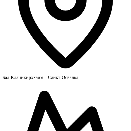
Бад-Клайнкирххайм – Санкт-Освальд