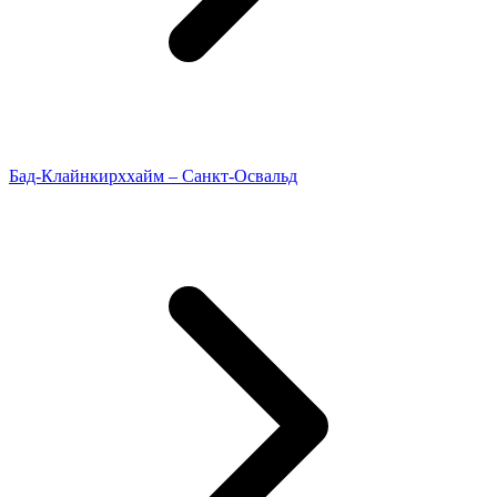
Бад-Клайнкирххайм – Санкт-Освальд