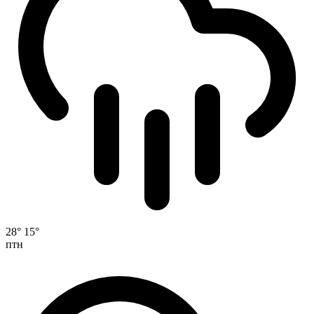
28°
15°
птн