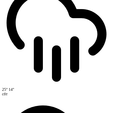
25°
14°
сбт