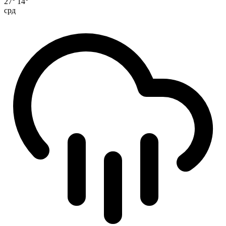
27°
14°
срд