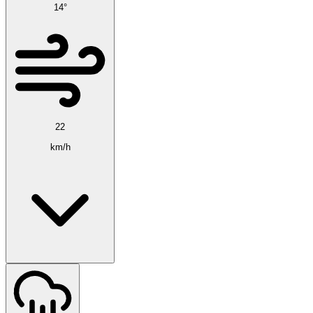
14°
22
km/h