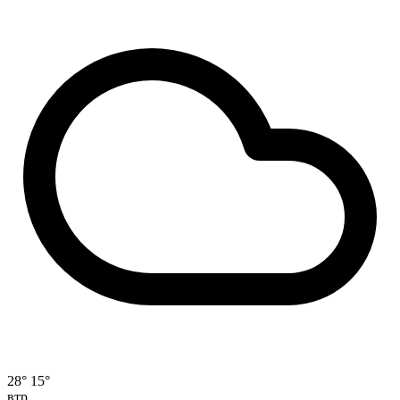
28°
15°
втр