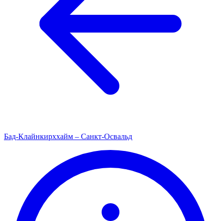
Бад-Клайнкирххайм – Санкт-Освальд