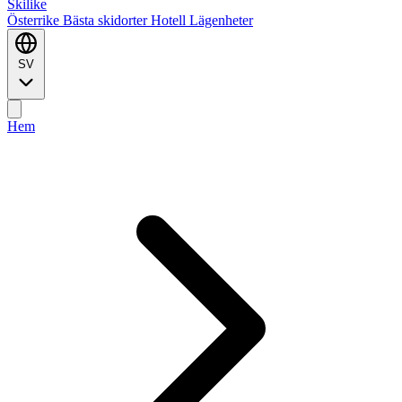
Ski
like
Österrike
Bästa skidorter
Hotell
Lägenheter
SV
Hem