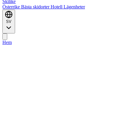
Ski
like
Österrike
Bästa skidorter
Hotell
Lägenheter
SV
Hem