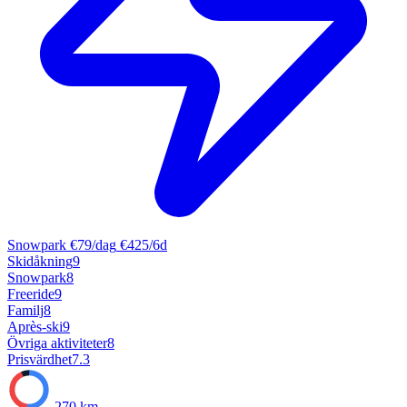
Snowpark
€79/dag
€425/6d
Skidåkning
9
Snowpark
8
Freeride
9
Familj
8
Après-ski
9
Övriga aktiviteter
8
Prisvärdhet
7.3
270 km