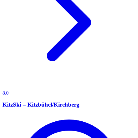
8.0
KitzSki – Kitzbühel/Kirchberg