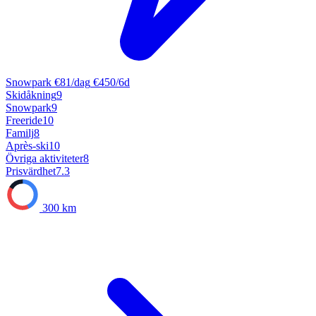
Snowpark
€81/dag
€450/6d
Skidåkning
9
Snowpark
9
Freeride
10
Familj
8
Après-ski
10
Övriga aktiviteter
8
Prisvärdhet
7.3
300 km