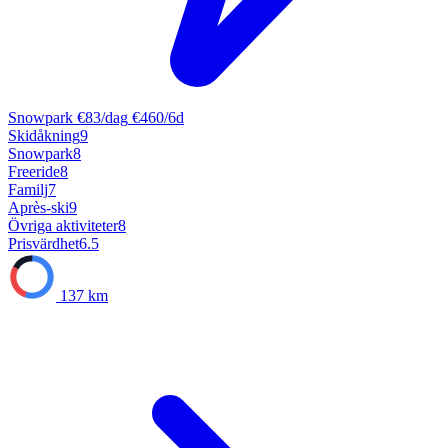
Snowpark
€83/dag
€460/6d
Skidåkning
9
Snowpark
8
Freeride
8
Familj
7
Après-ski
9
Övriga aktiviteter
8
Prisvärdhet
6.5
137 km