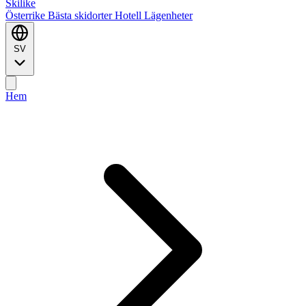
Ski
like
Österrike
Bästa skidorter
Hotell
Lägenheter
SV
Hem