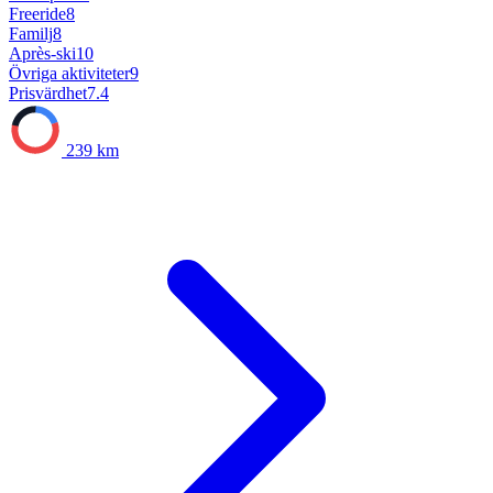
Freeride
8
Familj
8
Après-ski
10
Övriga aktiviteter
9
Prisvärdhet
7.4
239 km