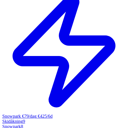
Snowpark
€79/dag
€425/6d
Skidåkning
9
Snowpark
8