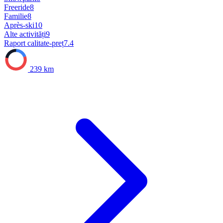
Freeride
8
Familie
8
Après-ski
10
Alte activități
9
Raport calitate-preț
7.4
239 km