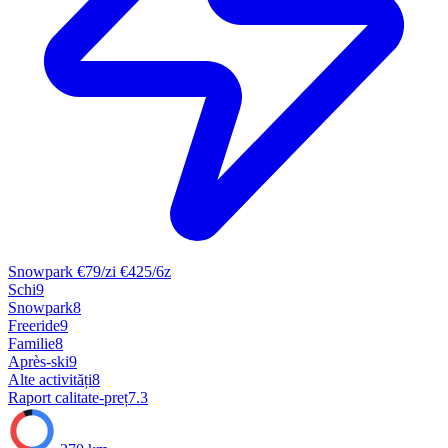
Snowpark
€79/zi
€425/6z
Schi
9
Snowpark
8
Freeride
9
Familie
8
Après-ski
9
Alte activități
8
Raport calitate-preț
7.3