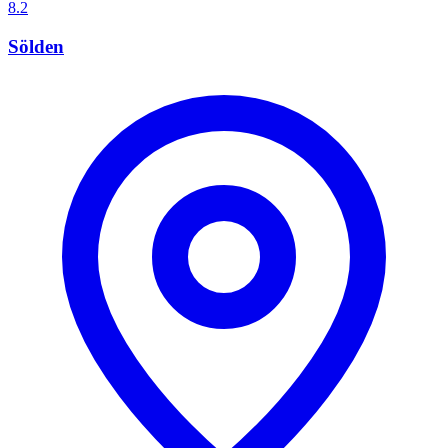
8.2
Sölden