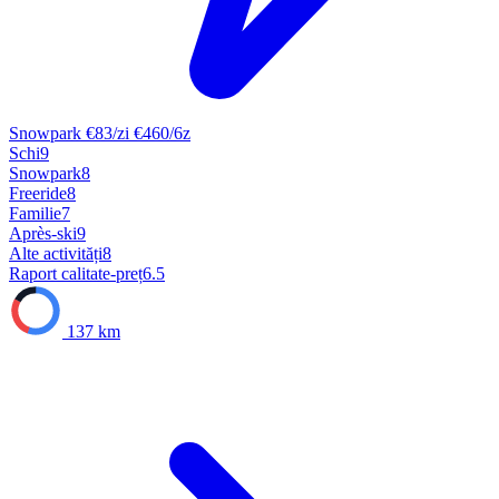
Snowpark
€83/zi
€460/6z
Schi
9
Snowpark
8
Freeride
8
Familie
7
Après-ski
9
Alte activități
8
Raport calitate-preț
6.5
137 km