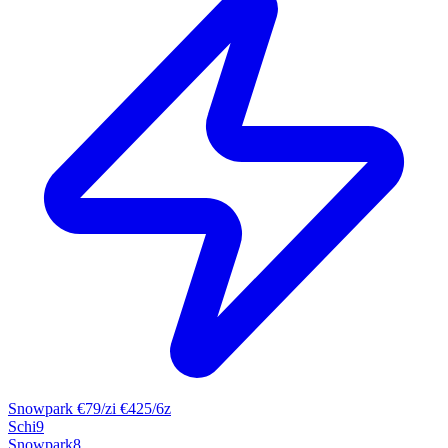
Snowpark
€79/zi
€425/6z
Schi
9
Snowpark
8