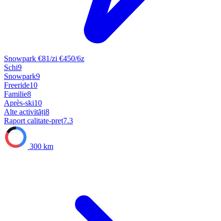
Snowpark
€81/zi
€450/6z
Schi
9
Snowpark
9
Freeride
10
Familie
8
Après-ski
10
Alte activități
8
Raport calitate-preț
7.3
300 km