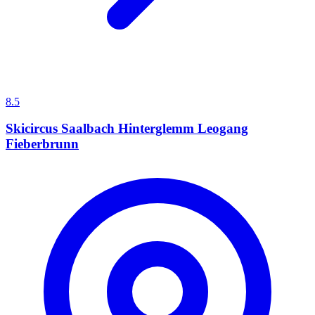
8.5
Skicircus Saalbach Hinterglemm Leogang
Fieberbrunn