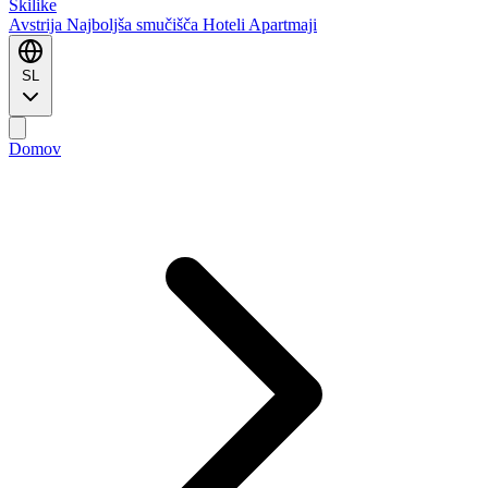
Ski
like
Avstrija
Najboljša smučišča
Hoteli
Apartmaji
SL
Domov