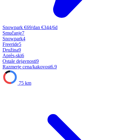
Snowpark
€69/dan
€344/6d
Smučanje
7
Snowpark
4
Freeride
5
Družina
9
Après-ski
6
Ostale dejavnosti
9
Razmerje cena/kakovost
6.9
75 km