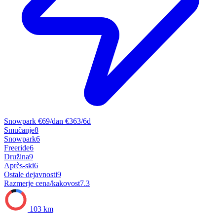
Snowpark
€69/dan
€363/6d
Smučanje
8
Snowpark
6
Freeride
6
Družina
9
Après-ski
6
Ostale dejavnosti
9
Razmerje cena/kakovost
7.3
103 km