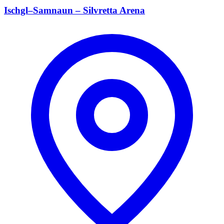
Ischgl–Samnaun – Silvretta Arena