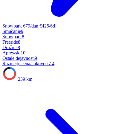
Snowpark
€79/dan
€425/6d
Smučanje
9
Snowpark
8
Freeride
8
Družina
8
Après-ski
10
Ostale dejavnosti
9
Razmerje cena/kakovost
7.4
239 km