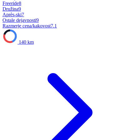
Freeride
8
Družina
9
Après-ski
7
Ostale dejavnosti
9
Razmerje cena/kakovost
7.1
140 km