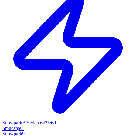
Snowpark
€79/dan
€425/6d
Smučanje
8
Snowpark
9