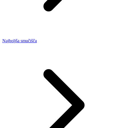
Najboljša smučišča