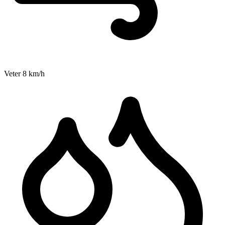
Veter
8
km/h