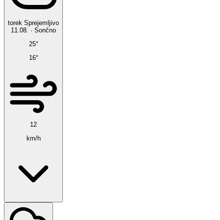
torek
Sprejemljivo
11.08.
·
Sončno
25°
16°
12
km/h