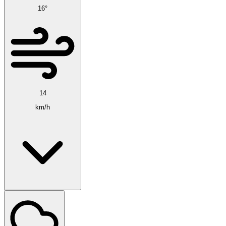
16°
14
km/h