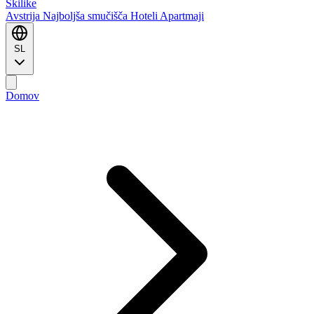
Ski
like
Avstrija
Najboljša smučišča
Hoteli
Apartmaji
SL
Domov