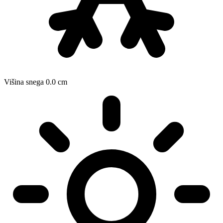
Višina snega
0.0
cm