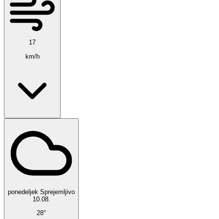
17
km/h
ponedeljek
Sprejemljivo
10.08.
28°