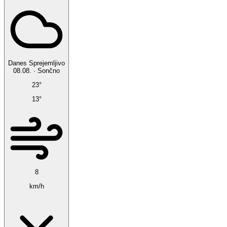
Danes
Sprejemljivo
08.08.
·
Sončno
23°
13°
8
km/h