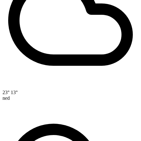
23°
13°
ned