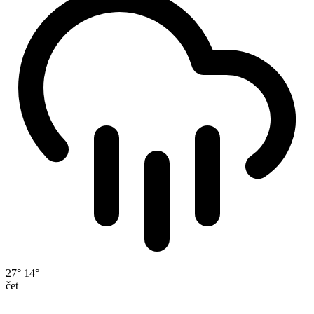
27°
14°
čet