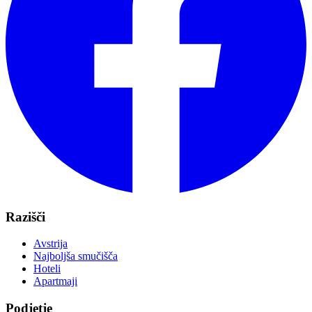
Razišči
Avstrija
Najboljša smučišča
Hoteli
Apartmaji
Podjetje