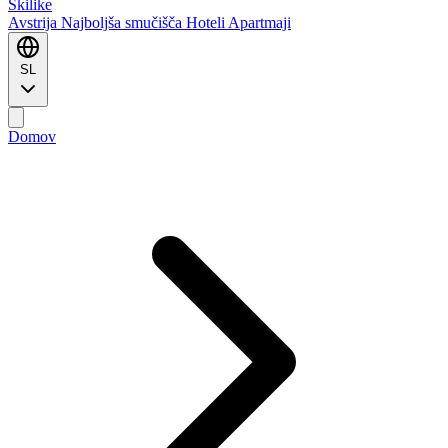
Ski
like
Avstrija
Najboljša smučišča
Hoteli
Apartmaji
SL
Domov