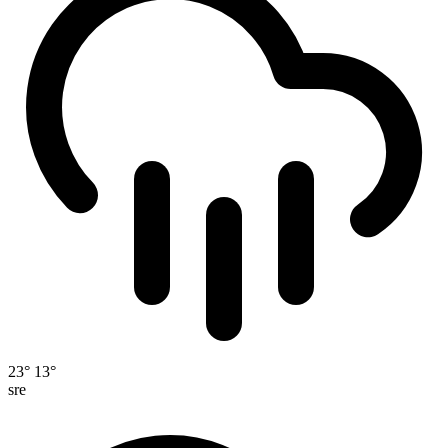
23°
13°
sre