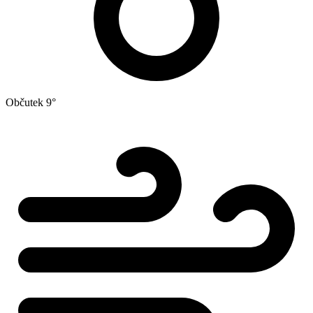
Občutek
9°