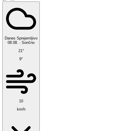
Danes
Sprejemljivo
08.08.
·
Sončno
21°
9°
10
km/h