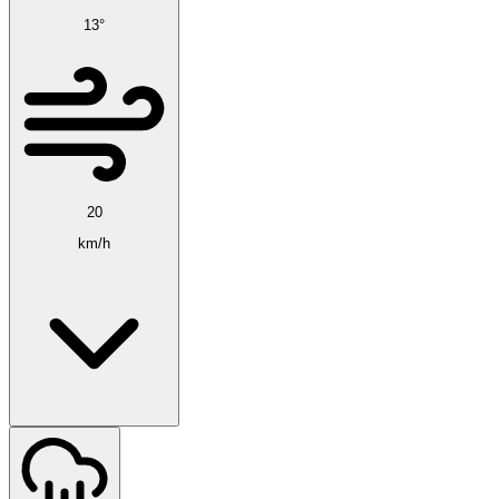
13°
20
km/h