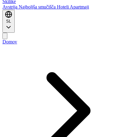
Ski
like
Avstrija
Najboljša smučišča
Hoteli
Apartmaji
SL
Domov