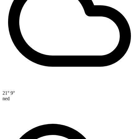
21°
9°
ned