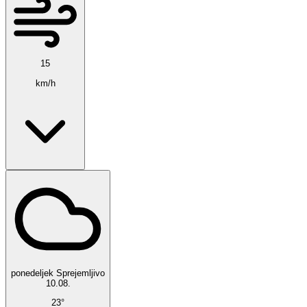
15
km/h
ponedeljek
Sprejemljivo
10.08.
23°