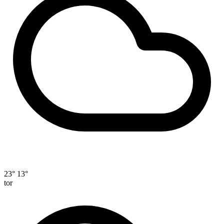
23°
13°
tor