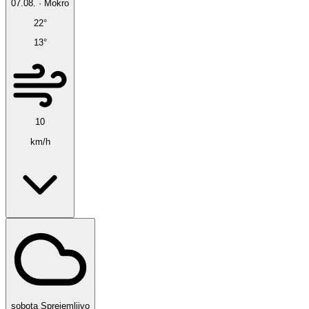
07.08.
·
Mokro
22°
13°
10
km/h
sobota
Sprejemljivo