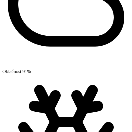
Oblačnost
91
%