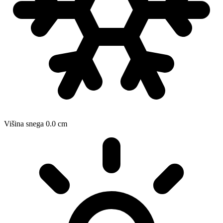
Višina snega
0.0
cm