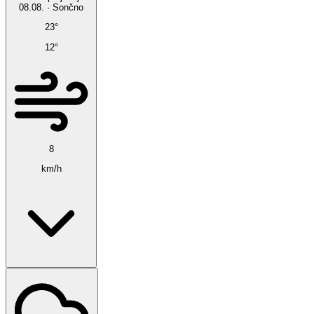
08.08.
·
Sončno
23°
12°
8
km/h