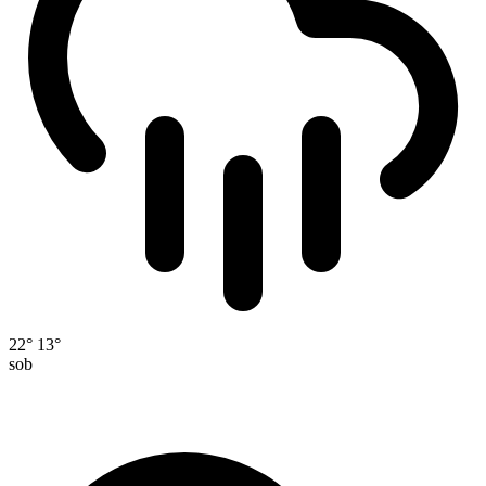
22°
13°
sob