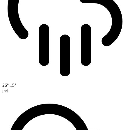
26°
15°
pet