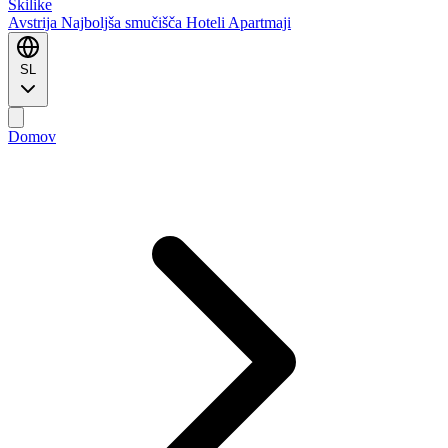
Ski
like
Avstrija
Najboljša smučišča
Hoteli
Apartmaji
SL
Domov