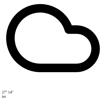
27°
14°
tor