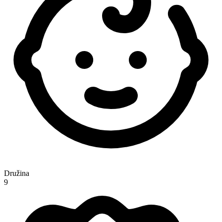
Družina
9