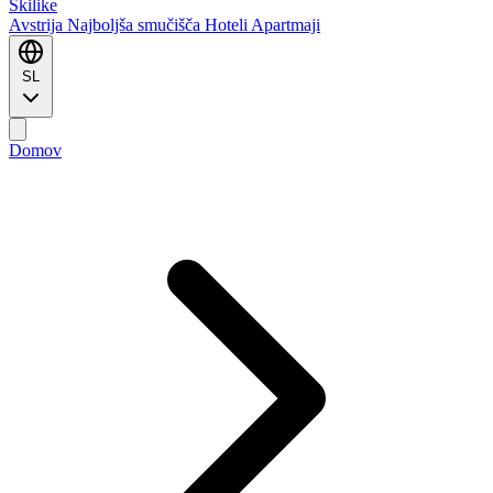
Ski
like
Avstrija
Najboljša smučišča
Hoteli
Apartmaji
SL
Domov