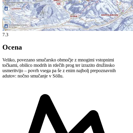
7.3
Ocena
Veliko, povezano smučarsko območje z mnogimi vstopnimi
točkami, obilico modrih in rdečih prog ter izrazito družinsko
usmeritvijo – povrh vsega pa še z enim najbolj prepoznavnih
adutov: nočno smučanje v Söllu.