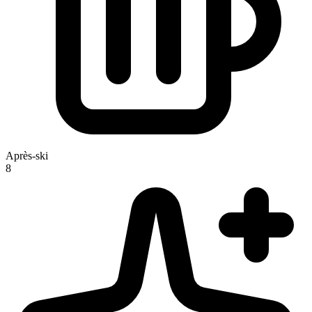
Après-ski
8