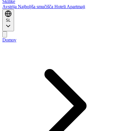
Ski
like
Avstrija
Najboljša smučišča
Hoteli
Apartmaji
SL
Domov