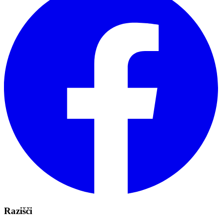
Razišči