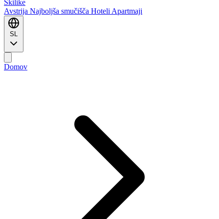
Ski
like
Avstrija
Najboljša smučišča
Hoteli
Apartmaji
SL
Domov