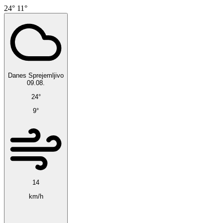
24°
11°
Danes
Sprejemljivo
09.08.
24°
9°
14
km/h