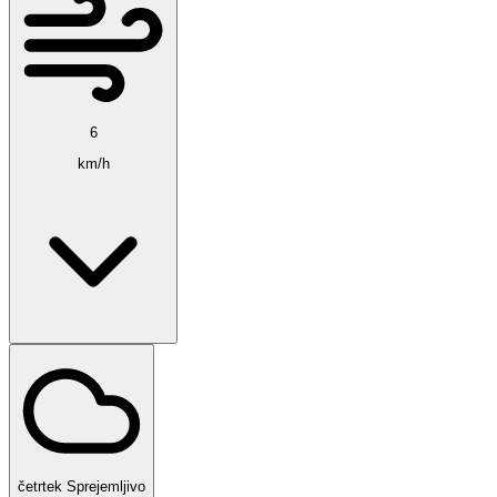
6
km/h
četrtek
Sprejemljivo