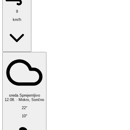
9
km/h
sreda
Sprejemljivo
12.08.
·
Mokro, Sončno
22°
10°