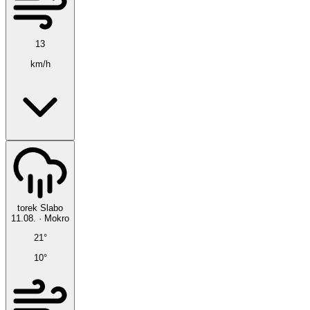
13
km/h
torek
Slabo
11.08.
·
Mokro
21°
10°