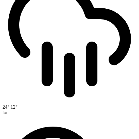
24°
12°
tor