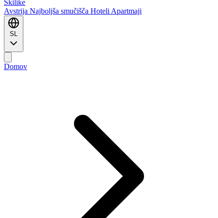
Ski
like
Avstrija
Najboljša smučišča
Hoteli
Apartmaji
SL
Domov