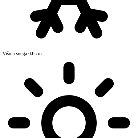
Višina snega
0.0
cm