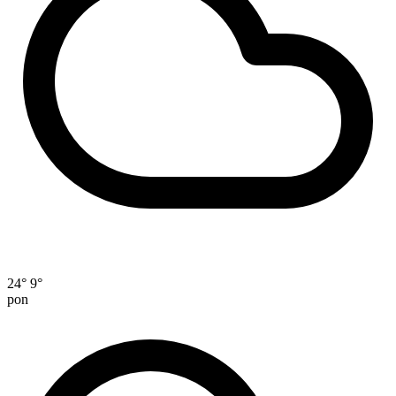
24°
9°
pon