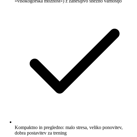
»visokogorska možnost«) z zanesljivo snežno varnostjo
Kompaktno in pregledno: malo stresa, veliko ponovitev,
dobra postavitev za trening