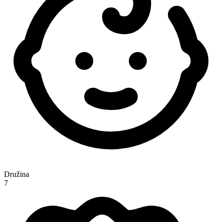
Družina
7