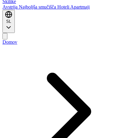
Ski
like
Avstrija
Najboljša smučišča
Hoteli
Apartmaji
SL
Domov