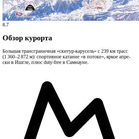
8.7
Обзор курорта
Большая трансграничная «скитур‑карусель» с 239 км трасс
(1 360–2 872 м): спортивное катание «в потоке», яркое апре-
ски в Ишгле, плюс duty-free в Самнауне.