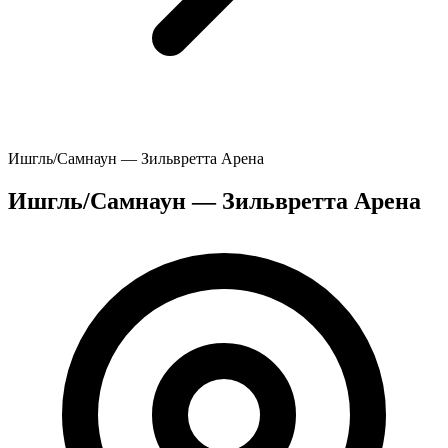
Ишгль/Самнаун — Зильвретта Арена
Ишгль/Самнаун — Зильвретта Арена