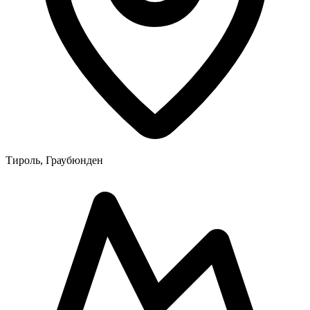
Тироль, Граубюнден