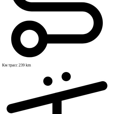
Км трасс
239 km