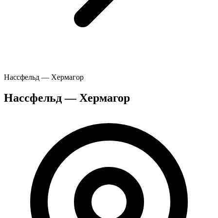
Нассфельд — Хермагор
Нассфельд — Хермагор